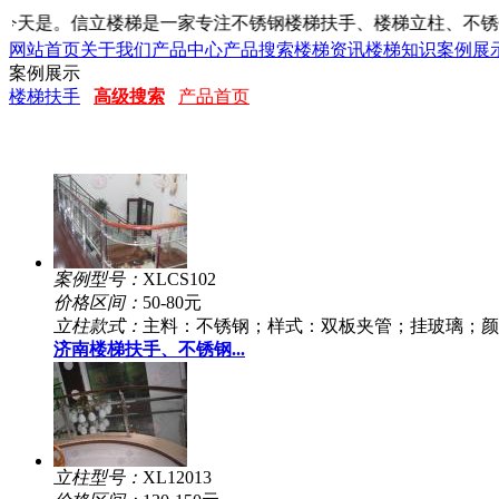
今天是
。信立楼梯是一家专注不锈钢楼梯扶手、楼梯立柱、不锈钢
网站首页
关于我们
产品中心
产品搜索
楼梯资讯
楼梯知识
案例展
案例展示
楼梯扶手
高级搜索
产品首页
案例型号：
XLCS102
价格区间：
50-80元
立柱款式：
主料：不锈钢；样式：双板夹管；挂玻璃；颜
济南楼梯扶手、不锈钢...
立柱型号：
XL12013