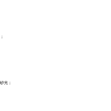
；
砂光；