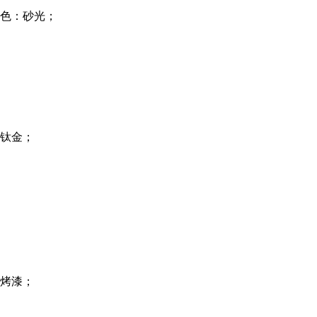
色：砂光；
钛金；
烤漆；