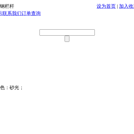
栏杆立柱、护栏立柱的专业厂家，
设为首页
|
加入收
示
联系我们
订单查询
色：砂光；