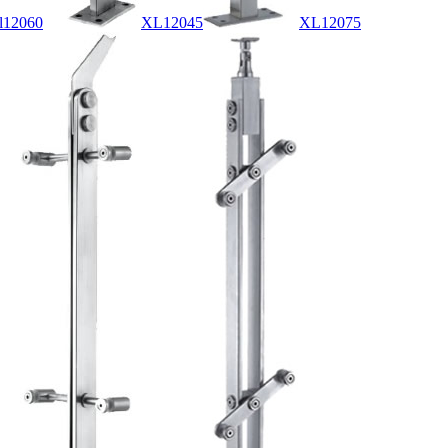
l12060
XL12045
XL12075