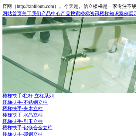
//xinlilouti.com）。今天是
。信立楼梯是一家专注不锈钢楼
网站首页
关于我们
产品中心
产品搜索
楼梯资讯
楼梯知识
案例展
楼梯扶手/栏杆·立柱系列
楼梯扶手·不锈钢立柱
楼梯扶手·夹木立柱
楼梯扶手·水晶立柱
楼梯扶手·刚玉立柱
楼梯扶手·铝镁合金立柱
楼梯扶手·碳钢立柱