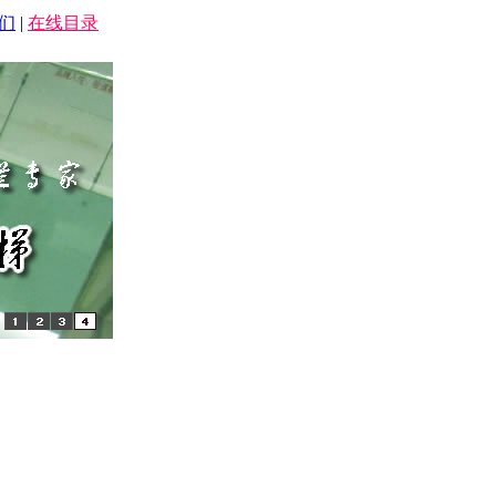
们
|
在线目录