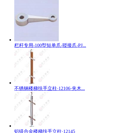
栏杆专用-100型短单爪-驳接爪-PJ...
不锈钢楼梯扶手立柱·12106·夹木...
铝镁合金楼梯扶手立柱·12145