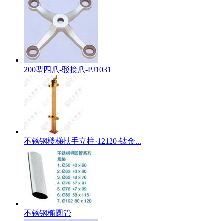
200型四爪-驳接爪-PJ1031
不锈钢楼梯扶手立柱·12120·钛金...
不锈钢椭圆管