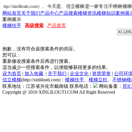
/xinlilouti.com）。今天是
。信立楼梯是一家专注不锈钢楼梯
网站首页
关于我们
产品中心
产品搜索
楼梯资讯
楼梯知识
案例展
案例展示
楼梯扶手
高级搜索
产品首页
抱歉，没有符合该搜索条件的供应。
您可以：
重新修改搜索条件后再进行搜索。
适当减少一些搜索条件，以便能够获得更多的结果。
设为首页
|
加入收藏
|
关于我们
|
企业文化
|
资质荣誉
|
公司环
信立楼梯
(http://xinlilouti.com)：
楼梯扶手
、
楼梯立柱
、
不锈钢楼
联系地址：江苏省兴化市戴南镇 联系电话：
网站备案：
苏IC
Copyright @ 2010 XINLILOUTI.COM All Right Reserved