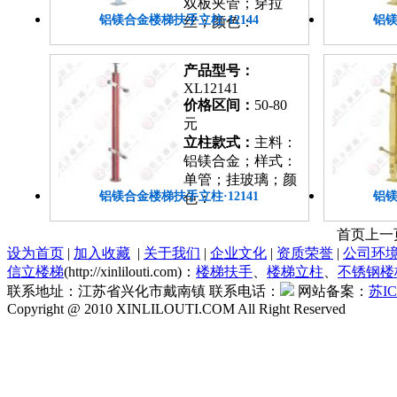
双板夹管；穿拉
铝镁合金楼梯扶手立柱·12144
铝镁
丝；颜色：
产品型号：
XL12141
价格区间：
50-80
元
立柱款式：
主料：
铝镁合金；样式：
单管；挂玻璃；颜
铝镁合金楼梯扶手立柱·12141
铝镁
色：
首页
上一
设为首页
|
加入收藏
|
关于我们
|
企业文化
|
资质荣誉
|
公司环
信立楼梯
(http://xinlilouti.com)：
楼梯扶手
、
楼梯立柱
、
不锈钢楼
联系地址：江苏省兴化市戴南镇 联系电话：
网站备案：
苏IC
Copyright @ 2010 XINLILOUTI.COM All Right Reserved