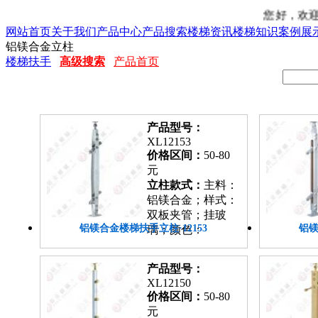
您好，欢迎来到“
网站首页
关于我们
产品中心
产品搜索
楼梯资讯
楼梯知识
案例展
铝镁合金立柱
楼梯扶手
高级搜索
产品首页
产品型号：
XL12153
价格区间：
50-80
元
立柱款式：
主料：
铝镁合金；样式：
双板夹管；挂玻
铝镁合金楼梯扶手立柱·12153
铝镁
璃；颜色：
产品型号：
XL12150
价格区间：
50-80
元