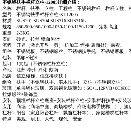
不锈钢扶手栏杆立柱·12005详细介绍：
名称：栏杆、扶手、立柱、工程柱、不锈钢栏杆、栏杆立柱、
型号：不锈钢扶手栏杆立柱·XL12005
材质：SUS201 SUS304 SUS316 SUS316L
规格：850-900-950-1000-1050-1100-1150-1200，定制高度
重量：2-3KG
表面：砂光、拉丝 镜面另计
流程：开界（激光开界、剪）-机加工-焊接-表面处理-装配
组件：不锈钢板、不锈钢螺丝、不锈钢扶手托、不锈钢底板、
包装：纸箱+泡沫
起订：1支起（不锈钢栏杆立柱）
产地：江苏·泰州·兴化·戴南
品牌：信立楼梯、信立楼梯扶手
组合：扶手（不锈钢扶手、实木扶手） 立柱（不锈钢立柱）
玻璃（单层钢化玻璃、双层钢化玻璃如：6C+1.12PVB+6C或8C+1
拉爆螺丝+装饰盖
安装：预埋栏杆立柱底座+安装栏杆立柱+安装栏杆扶手+安装
应用：商场（商场中庭、商场楼梯、商场电梯手扶梯、）、酒
栏杆）阳台（家庭阳台栏杆，飘窗栏杆等）、家庭楼梯栏杆等
特点：美观、耐用、大气、现代、安全