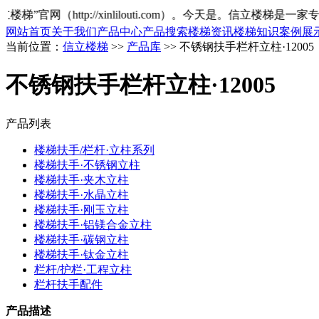
网（http://xinlilouti.com）。今天是
。信立楼梯是一家专
网站首页
关于我们
产品中心
产品搜索
楼梯资讯
楼梯知识
案例展
当前位置：
信立楼梯
>>
产品库
>> 不锈钢扶手栏杆立柱·12005
不锈钢扶手栏杆立柱·12005
产品列表
楼梯扶手/栏杆·立柱系列
楼梯扶手·不锈钢立柱
楼梯扶手·夹木立柱
楼梯扶手·水晶立柱
楼梯扶手·刚玉立柱
楼梯扶手·铝镁合金立柱
楼梯扶手·碳钢立柱
楼梯扶手·钛金立柱
栏杆/护栏·工程立柱
栏杆扶手配件
产品描述