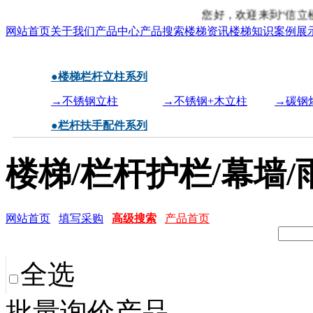
您好，欢迎来到“信立楼梯”官网（ht
网站首页
关于我们
产品中心
产品搜索
楼梯资讯
楼梯知识
案例展
●楼梯栏杆立柱系列
→不锈钢立柱
→不锈钢+木立柱
→碳钢
●栏杆扶手配件系列
楼梯/栏杆护栏/幕墙/
网站首页
填写采购
高级搜索
产品首页
全选
批量询价产品