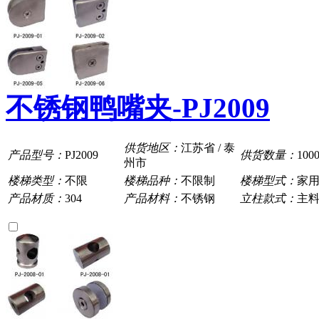
不锈钢鸭嘴夹-PJ2009
供货地区：
江苏省 / 泰
产品型号：
PJ2009
供货数量：
100
州市
楼梯类型：
不限
楼梯品种：
不限制
楼梯型式：
家
产品材质：
304
产品材料：
不锈钢
立柱款式：
主