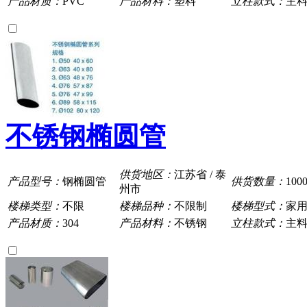
产品材质：
PVC
产品材料：
塑料
立柱款式：
主
不锈钢椭圆管
供货地区：
江苏省 / 泰
产品型号：
钢椭圆管
供货数量：
100
州市
楼梯类型：
不限
楼梯品种：
不限制
楼梯型式：
家
产品材质：
304
产品材料：
不锈钢
立柱款式：
主