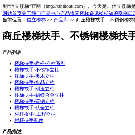
立楼梯”官网（http://xinlilouti.com）。今天是
。信立楼梯是
网站首页
关于我们
产品中心
产品搜索
楼梯资讯
楼梯知识
案例展
当前位置：
信立楼梯
>>
产品库
>> 商丘楼梯扶手、不锈钢楼
商丘楼梯扶手、不锈钢楼梯扶
产品列表
楼梯扶手/栏杆·立柱系列
楼梯扶手·不锈钢立柱
楼梯扶手·夹木立柱
楼梯扶手·水晶立柱
楼梯扶手·刚玉立柱
楼梯扶手·铝镁合金立柱
楼梯扶手·碳钢立柱
楼梯扶手·钛金立柱
栏杆/护栏·工程立柱
栏杆扶手配件
产品描述