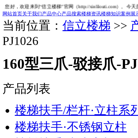
您好，欢迎来到“信立楼梯”官网（http://xinlilouti.com）。今天是
网站首页
关于我们
产品中心
产品搜索
楼梯资讯
楼梯知识
案例展
当前位置：
信立楼梯
>>
PJ1026
160型三爪-驳接爪-PJ
产品列表
楼梯扶手/栏杆·立柱系
楼梯扶手·不锈钢立柱